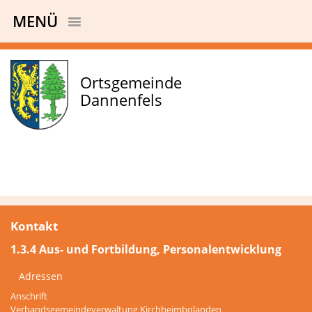
MENÜ
Ortsgemeinde
Dannenfels
Kontakt
1.3.4 Aus- und Fortbildung, Personalentwicklung
Adressen
Anschrift
Verbandsgemeindeverwaltung Kirchheimbolanden