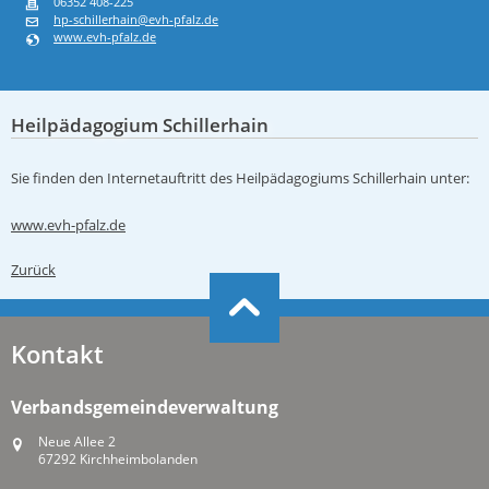
06352 408-225
hp-schillerhain@evh-pfalz.de
www.evh-pfalz.de
Heilpädagogium Schillerhain
Sie finden den Internetauftritt des Heilpädagogiums Schillerhain unter:
www.evh-pfalz.de
Zurück
Kontakt
Verbandsgemeindeverwaltung
Neue Allee 2
67292 Kirchheimbolanden