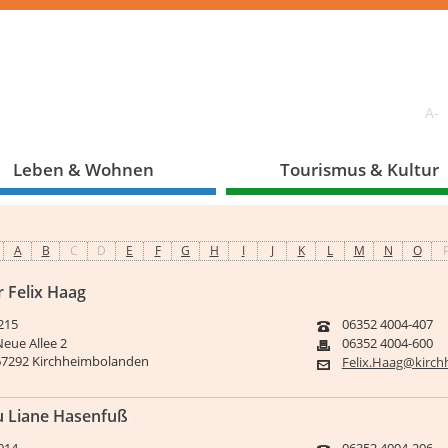
A-
Leben & Wohnen
Tourismus & Kultur
A
B
C
D
E
F
G
H
I
J
K
L
M
N
O
r Felix Haag
215
06352 4004-407
Neue Allee 2
06352 4004-600
67292 Kirchheimbolanden
Felix.Haag@kirc
u Liane Hasenfuß