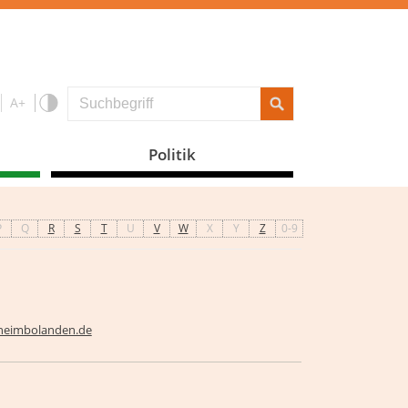
A+
Politik
P
Q
R
S
T
U
V
W
X
Y
Z
0-9
hheimbolanden.de