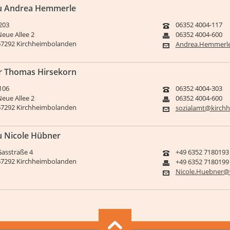
u Andrea Hemmerle
203
06352 4004-117
Neue Allee 2
06352 4004-600
67292 Kirchheimbolanden
Andrea.Hemmerle
r Thomas Hirsekorn
106
06352 4004-303
Neue Allee 2
06352 4004-600
67292 Kirchheimbolanden
sozialamt@kirch
u Nicole Hübner
Gasstraße 4
+49 6352 7180193
67292 Kirchheimbolanden
+49 6352 7180199
Nicole.Huebner@