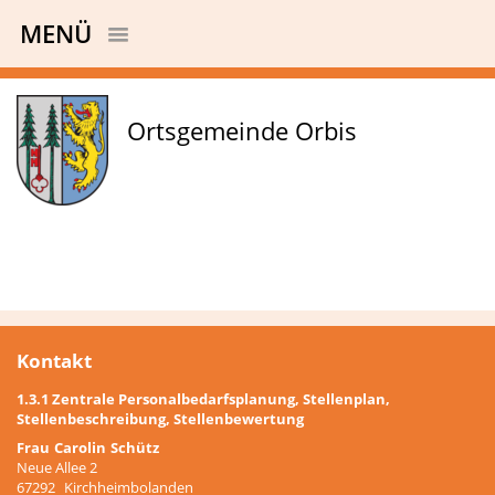
MENÜ
Ortsgemeinde Orbis
Kontakt
1.3.1 Zentrale Personalbedarfsplanung, Stellenplan,
Stellenbeschreibung, Stellenbewertung
Frau
Carolin
Schütz
Neue Allee 2
67292
Kirchheimbolanden